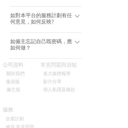
WhatsApp +852 5614 4094 僱主專
告進行人才甄選 如有任何問題可以
或上學中，未能夠即時接聽您的電
開炒散更期的程序可以 WhatsApp
線，我們會盡力幫你解決！ (b) 本
WhatsApp +852 5614 4094 聯絡我
話! 敬請體諒 ! 以過往數據顯示，如
+852 5614 4094 了解更多
平台服務的使用也受我們的隱私條
如對本平台的服務計劃有任
們！
僱主 WhatsApp 訊息給應徵者，
何意見，如何反映?
款及使用條款制約，所以我們基於
85%的應徵者會回覆僱主!
以上的制約，有機會延遲或不批准
如閣下對本平台有任何意見，可以
該帳號的申請，以保障應徵者的權
按＂聯絡我們＂提出意見，我地會
如僱主忘記自己既密碼，應
益，不便之處，敬請體諒。
如何做？
盡快回覆閣下及非常樂意接受閣下
的意見，以便改善服務質素。
請閣下在登入時按＂忘記密碼＂程
公司資料
常見問題與須知
序。
關於我們
各大媒體報導
僱員版
影片分享
僱主版
個人私隱及條款
服務
企業計劃
僱員 常見問題