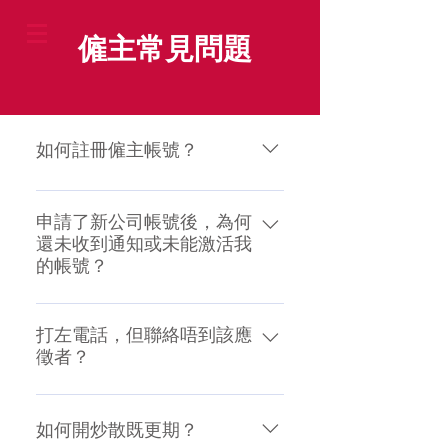
僱主常見問題
如何註冊僱主帳號？
(1) 僱主須下載 "炒散王僱主版"
App (2) 當完成下載後，如果僱主是
申請了新公司帳號後，為何
還未收到通知或未能激活我
新用戶，請按註冊，填妥所有資料
的帳號？
後，然後按申請 (3) 當我們收到新僱
主註冊申請後，會查核新僱主的資
(a) 僱主有可能還未提交閣下公司的
料，以保障申請者的權益，一般查
商業登記或填寫閣下的公司名稱，
打左電話，但聯絡唔到該應
核時間為30分鐘以內。 ( 於辦公時
徵者？
所以有機會延遲或不批准該帳。當
間：09:00 - 23:00 ) (4) 當我們確認僱
閣下補交以上資料後，本平台的系
主新帳號的申請，將會收到電郵或
我們建議僱主如果電話聯絡不到應
統會盡快激活閣下的帳號。如補交
WhatsApp 訊息通知閣下關於該帳
徵者，請 WhatsApp 訊息給應徵者
如何開炒散既更期？
後，有任何疑問，請致電或
號已被激活，然後可以刊登招聘廣
作通知，因該應徵者有機會工作中