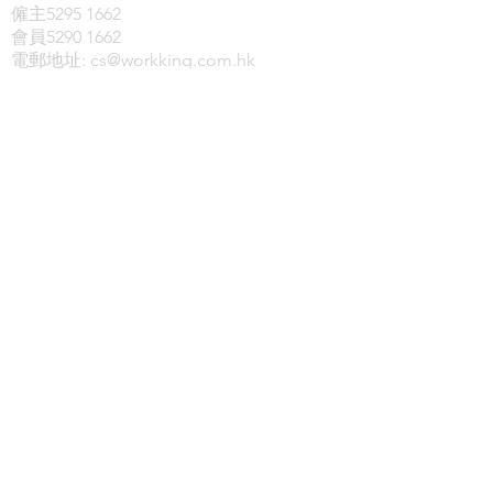
僱主5295 1662
會員5290 1662
電郵地址:
cs@workking.com.hk
本公司只提供網上免費刊登招聘平台，僱
員及僱主可透過本平台進行自由配對，不
會提供轉介服務。
© 2024 by
E&C Hospitality Consultant Limited
License no.: 64972