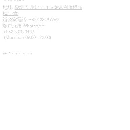
地址:
觀塘巧明街111-113 號富利廣場16
樓1-2室
辦公室電話:
+852 2849 6662
客戶服務 WhatsApp:
+852 3008 3439
(Mon-Sun 09:00 - 22:00)
電話查詢
僱主5295 1662
會員5290 1662
電郵地址:
cs@workking.com.hk
本公司只提供網上免費刊登招聘平台，僱
員及僱主可透過本平台進行自由配對，不
會提供轉介服務。
© 2024 by
E&C Hospitality Consultant Limited
License no.: 64972