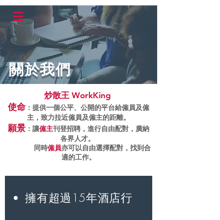
關於我們
炒散王 WorkKing
使命
：提供一個公平、公開的平台給僱員及僱
主，致力拉近僱員及僱主的距離。
願景
：讓
僱主
刊登招聘，進行自由配對，廣納
各界人才。
同時
僱員
亦
可以自由選擇配對，找到合
適的工作。
擁有超過15年酒店行