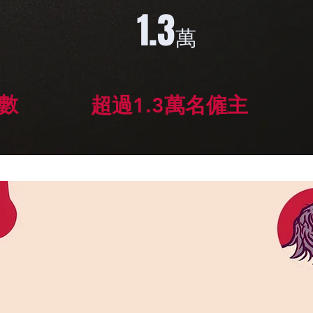
1.3
萬
數
超過1.3萬名僱主