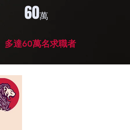
60
萬
多達60萬名求職者