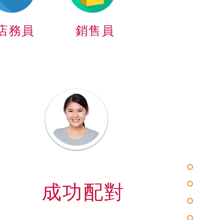
​店務員
銷售員
成功配對