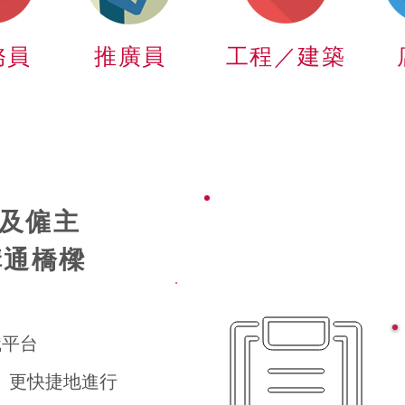
務員
推廣員
工程／建築
及僱主
溝通橋樑
職平台
、更快捷地進行