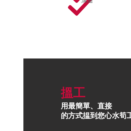
溝通
搵工
用最簡單、直接
的方式揾到
您
心水筍