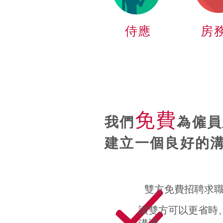
侍應
​房
免費
我們
為僱
員
建立一個良好的
雙方免費招聘求
讓雙方可以更省時