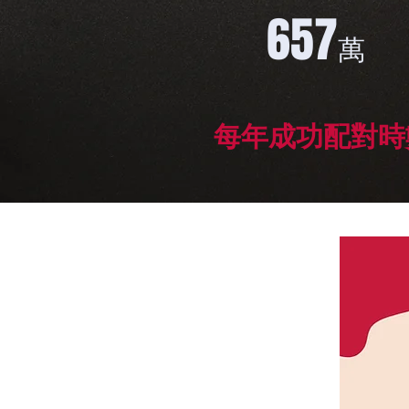
657
萬
​每年成功配對時